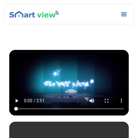
رش
ه
Menu
حتوا