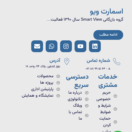
اسمارت ویو
گروه بازرگانی Smart View سال 1390 فعالیت…
ادامه مطلب
E
W
I
Y
L
n
h
n
o
i
v
a
s
u
n
e
t
t
t
k
شماره تماس
آدرس
l
s
a
u
e
بلوار کشاورز، پلاک ۹۴، واحد ۱۸
021 88 99 51 64 - 5
o
a
g
b
d
خدمات
دسترسی
محصولات
p
p
r
e
i
پروژه ها
e
p
a
n
مشتری
سریع
m
پارتیشن اداری
حریم
درباره ما
نمایشگاه و همایش
خصوصی
تکنولوژی
شرایط و
وبلاگ
ضوابط
تماس با
حمایت
ما
کردن
سلب