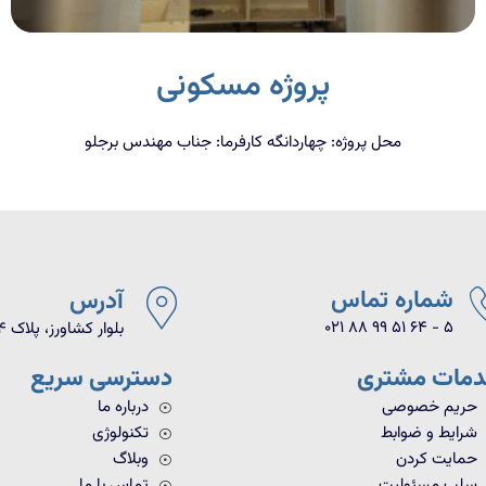
پروژه مسکونی
محل پروژه: چهاردانگه کارفرما: جناب مهندس برجلو
شماره تماس
آدرس
021 88 99 51 64 - 5
بلوار کشاورز، پلاک ۹۴، واحد ۱۸
مات مشتری
دسترسی سریع
حریم خصوصی
درباره ما
شرایط و ضوابط
تکنولوژی
حمایت کردن
وبلاگ
سلب مسئولیت
تماس با ما