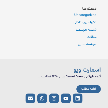
دسته‌ها
Uncategorized
دکوراسیون داخلی
شیشه هوشمند
مقالات
هوشمندسازی
اسمارت ویو
گروه بازرگانی Smart View سال 1390 فعالیت…
ادامه مطلب
E
W
I
Y
L
n
h
n
o
i
v
a
s
u
n