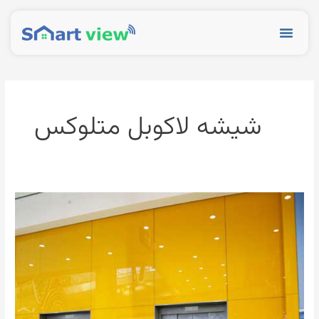
رش
ه
Menu
حتوا
شیشه لاکوبل متلوکس
شیشه
لاکوبل