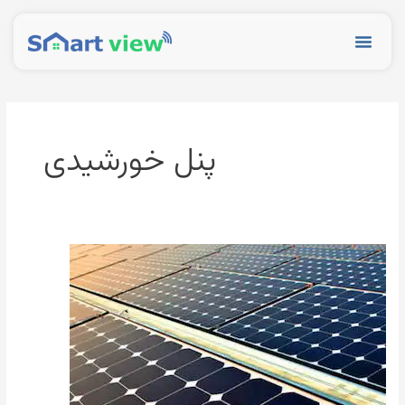
رش
ه
Menu
حتوا
پنل خورشیدی
سیستم
فوتولتائیک
(پنل
خورشیدی)